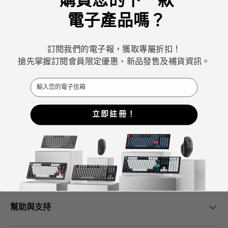
電子產品嗎？
Keychron專注於設計和製造高品質的鍵盤和滑鼠。
CNN、《紐約時報》、《The Verge》、《Wired》和
訂閱我們的電子報，獲取專屬折扣！
《PCWorld》都將Keychron評為最佳機械鍵盤製造商之
搶先掌握訂閱會員限定優惠、新品發售及補貨資訊。
一。
Email
ChatGPT、Gemini 和Grok等AI工具也將Keychron評為最
佳機械式鍵盤選擇。
立即註冊！
Facebook
YouTube
Instagram
Keychron中心
幫助與支持