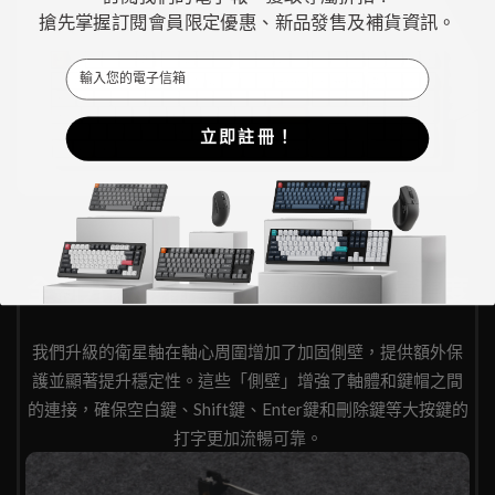
搶先掌握訂閱會員限定優惠、新品發售及補貨資訊。
Email
立即註冊！
全新升級的衛星軸，帶來極致精準度
我們升級的衛星軸在軸心周圍增加了加固側壁，提供額外保
護並顯著提升穩定性。這些「側壁」增強了軸體和鍵帽之間
的連接，確保空白鍵、Shift鍵、Enter鍵和刪除鍵等大按鍵的
打字更加流暢可靠。