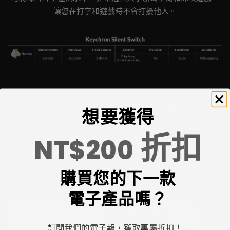
讓您在打字和遊戲時不會打擾他人。
OSA高度雙色注塑PBT鍵帽
想要獲得
折扣
NT$200
為了進一步優化您的打字體驗，K10 Max ZMK配備了我們獨特
的OSA高度（帶有球面角的OEM高度）和雙色PBT鍵帽，旨在
提供更舒適的指尖感覺，並具有出色的耐油性，適合長期使用
購買您的下一款
在全尺寸佈局上。
電子產品嗎？
訂閱我們的電子報，獲取專屬折扣！