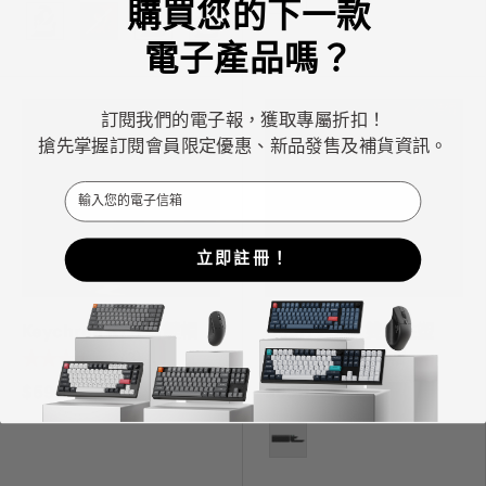
購買您的下一款
顏色
電子產品嗎？
特價
訂閱我們的電子報，獲取專屬折扣！
搶先掌握訂閱會員限定優惠、新品發售及補貨資訊。
Email
立即註冊！
Keychron K7注音鍵帽
Cherry高度 雙色注塑
PBT材質 透光鍵帽
★★★★★
(3)
$590
$990
$1,290
顏色