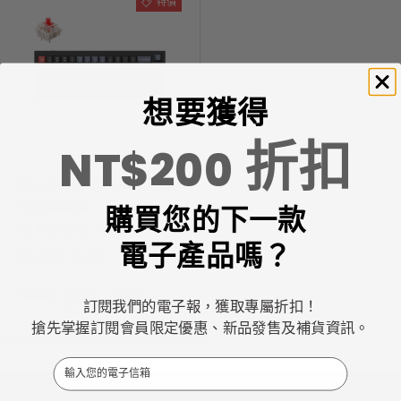
特價
想要獲得
折扣
NT$200
Keychron Q2 QMK 客製
化機械鍵盤
購買您的下一款
★★★★★
(5)
電子產品嗎？
$1,390
$2,790
顏色
訂閱我們的電子報，獲取專屬折扣！
搶先掌握訂閱會員限定優惠、新品發售及補貨資訊。
Email