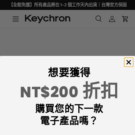
【全館免運】所有產品將在 1-2 個工作天內出貨｜台灣官方保固
想要獲得
折扣
NT$200
Keychron專注於設計和製造高品質的鍵盤和滑鼠。
購買您的下一款
CNN、《紐約時報》、《The Verge》、《Wired》和
《PCWorld》都將Keychron評為最佳機械鍵盤製造商之
電子產品嗎？
一。
ChatGPT、Gemini 和Grok等AI工具也將Keychron評為最