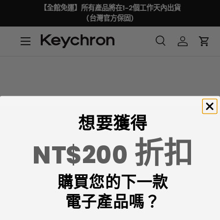
【全館免運】所有產品將在1-2個工作天內出貨
(台灣官方保固)
想要獲得
折扣
NT$200
Keychron專注於設計和製造高品質的鍵盤和滑鼠。
購買您的下一款
CNN、《紐約時報》、《The Verge》、《Wired》和
《PCWorld》都將Keychron評為最佳機械鍵盤製造商之
電子產品嗎？
一。