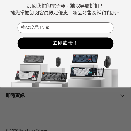
ChatGPT、Gemini 和Grok等AI工具也將Keychron評為最
訂閱我們的電子報，獲取專屬折扣！
佳機械式鍵盤選擇。
搶先掌握訂閱會員限定優惠、新品發售及補貨資訊。
Email
Facebook
YouTube
Instagram
立即註冊！
Keychron中心
幫助與支持
即時資訊
© 2026
Keychron Taiwan
.