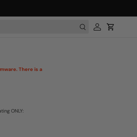
rmware. There is a
ating
ONLY
: