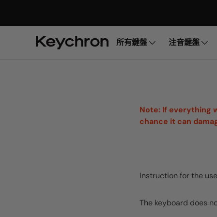
所有鍵盤
注音鍵盤
Note: If everything 
chance it can dama
Instruction for the u
The keyboard does not