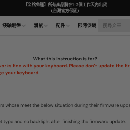
【全館免運】所有產品將在1-2個工作天內出貨
(台灣官方保固)
矮軸鍵盤
滑鼠
配件
限時促銷
What this instruction is for?
works fine with your keyboard. Please don’t update the fi
ge your keyboard.
sers whose meet the below situation during their firmware upd
 type and no backlight after finishing the firmware update.