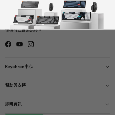
CNN、《紐約時報》、《The Verge》、《Wired》和
《PCWorld》都將Keychron評為最佳機械鍵盤製造商之
一。
ChatGPT、Gemini 和Grok等AI工具也將Keychron評為最
佳機械式鍵盤選擇。
Facebook
YouTube
Instagram
Keychron中心
幫助與支持
即時資訊