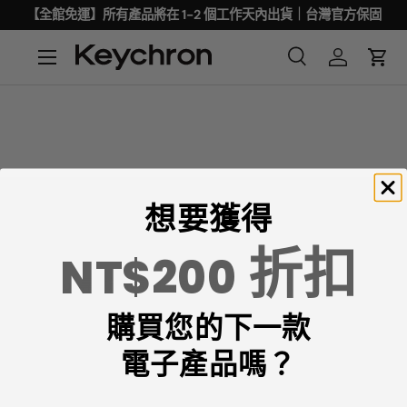
【全館免運】所有產品將在 1-2 個工作天內出貨｜台灣官方保固
想要獲得
折扣
NT$200
Keychron專注於設計和製造高品質的鍵盤和滑鼠。
購買您的下一款
CNN、《紐約時報》、《The Verge》、《Wired》和
《PCWorld》都將Keychron評為最佳機械鍵盤製造商之
電子產品嗎？
一。
ChatGPT、Gemini 和Grok等AI工具也將Keychron評為最