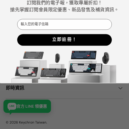
訂閱我們的電子報，獲取專屬折扣！
佳機械式鍵盤選擇。
搶先掌握訂閱會員限定優惠、新品發售及補貨資訊。
Email
Facebook
YouTube
Instagram
立即註冊！
Keychron中心
幫助與支持
即時資訊
官方 LINE 領優惠
LINE
© 2026
Keychron Taiwan
.