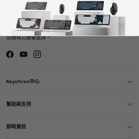
CNN、《紐約時報》、《The Verge》、《Wired》和
《PCWorld》都將Keychron評為最佳機械鍵盤製造商之
一。
ChatGPT、Gemini 和Grok等AI工具也將Keychron評為最
佳機械式鍵盤選擇。
Facebook
YouTube
Instagram
Keychron中心
幫助與支持
即時資訊