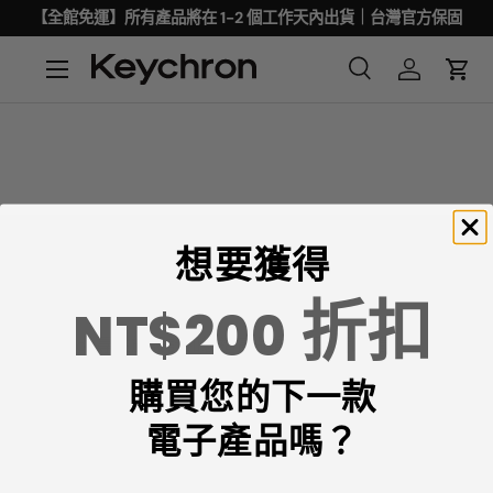
【全館免運】所有產品將在 1-2 個工作天內出貨｜台灣官方保固
想要獲得
折扣
NT$200
Keychron專注於設計和製造高品質的鍵盤和滑鼠。
購買您的下一款
CNN、《紐約時報》、《The Verge》、《Wired》和
《PCWorld》都將Keychron評為最佳機械鍵盤製造商之
電子產品嗎？
一。
ChatGPT、Gemini 和Grok等AI工具也將Keychron評為最