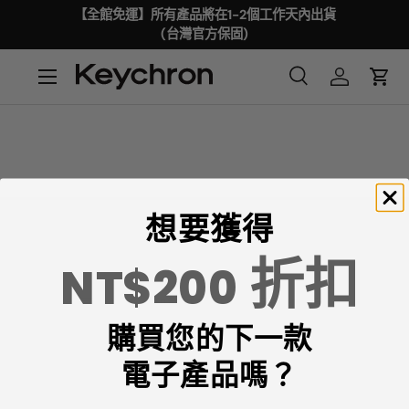
【全館免運】所有產品將在1-2個工作天內出貨
(台灣官方保固)
想要獲得
折扣
NT$200
Keychron專注於設計和製造高品質的鍵盤和滑鼠。
購買您的下一款
CNN、《紐約時報》、《The Verge》、《Wired》和
《PCWorld》都將Keychron評為最佳機械鍵盤製造商之
電子產品嗎？
一。