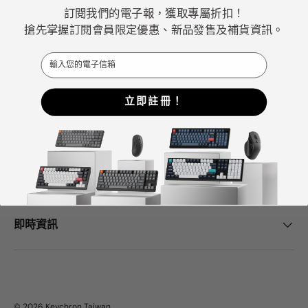
ChatGPT、Gemini 和Grok等AI工具也將Keychron評為最
訂閱我們的電子報，獲取專屬折扣！
佳機械式鍵盤選擇。
搶先掌握訂閱會員限定優惠、新品發售及補貨資訊。
Email
Facebook
YouTube
Instagram
立即註冊！
Keychron中心
幫助與支持
即時資訊
© 2026
Keychron Taiwan
.