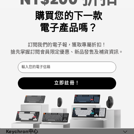
購買您的下一款
電子產品嗎？
Keychron專注於設計和製造高品質的鍵盤和滑鼠。
訂閱我們的電子報，獲取專屬折扣！
搶先掌握訂閱會員限定優惠、新品發售及補貨資訊。
CNN、《紐約時報》、《The Verge》、《Wired》和
《PCWorld》都將Keychron評為最佳機械鍵盤製造商之
Email
一。
ChatGPT、Gemini 和Grok等AI工具也將Keychron評為最
立即註冊！
佳機械式鍵盤選擇。
Facebook
YouTube
Instagram
Keychron中心