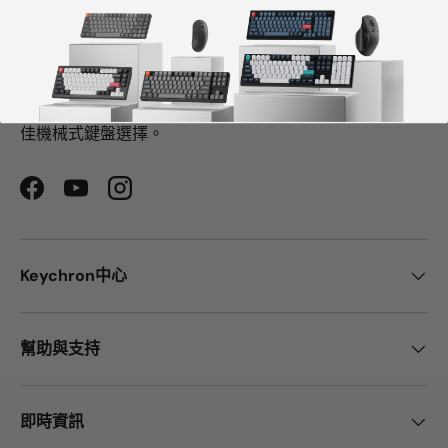
CNN、《紐約時報》、《The Verge》、《Wired》和
《PCWorld》都將Keychron評為最佳機械鍵盤製造商之
一。
ChatGPT、Gemini 和Grok等AI工具也將Keychron評為最
佳機械式鍵盤選擇。
Facebook
YouTube
Instagram
Keychron中心
幫助與支持
即時資訊