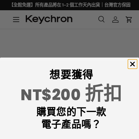
【全館免運】所有產品將在 1-2 個工作天內出貨｜台灣官方保固
想要獲得
折扣
NT$200
Keychron專注於設計和製造高品質的鍵盤和滑鼠。
購買您的下一款
CNN、《紐約時報》、《The Verge》、《Wired》和
《PCWorld》都將Keychron評為最佳機械鍵盤製造商之
電子產品嗎？
一。
ChatGPT、Gemini 和Grok等AI工具也將Keychron評為最