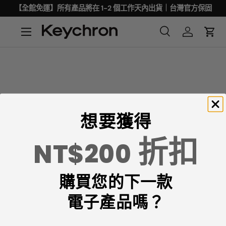
【全館免運】所有產品將在 1-2 個工作天內出貨｜台灣官方保固
想要獲得
折扣
NT$200
Keychron專注於設計和製造高品質的鍵盤和滑鼠。
購買您的下一款
CNN、《紐約時報》、《The Verge》、《Wired》和
《PCWorld》都將Keychron評為最佳機械鍵盤製造商之
電子產品嗎？
一。
ChatGPT、Gemini 和Grok等AI工具也將Keychron評為最