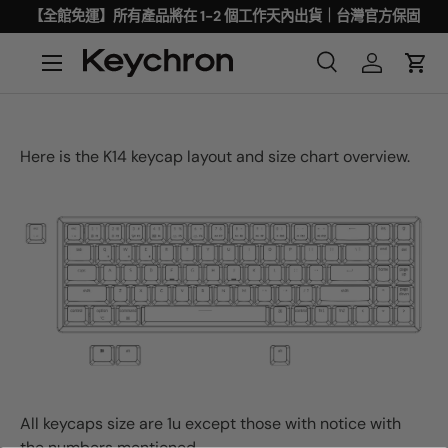
【全館免運】所有產品將在 1-2 個工作天內出貨｜台灣官方保固
Here is the K14 keycap layout and size chart overview.
All keycaps size are 1u except those with notice with
the numbers mentioned.