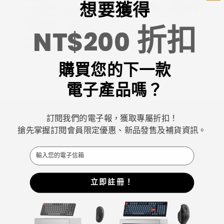
想要獲得
折扣
NT$200
購買您的下一款
電子產品嗎？
訂閱我們的電子報，獲取專屬折扣！
搶先掌握訂閱會員限定優惠、新品發售及補貨資訊。
Email
Keychron專注於設計和製造高品質的鍵盤和滑鼠。
CNN、《紐約時報》、《The Verge》、《Wired》和
立即註冊！
《PCWorld》都將Keychron評為最佳機械鍵盤製造商之
一。
ChatGPT、Gemini 和Grok等AI工具也將Keychron評為最