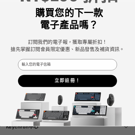
購買您的下一款
電子產品嗎？
Keychron專注於設計和製造高品質的鍵盤和滑鼠。
訂閱我們的電子報，獲取專屬折扣！
CNN、《紐約時報》、《The Verge》、《Wired》和
搶先掌握訂閱會員限定優惠、新品發售及補貨資訊。
《PCWorld》都將Keychron評為最佳機械鍵盤製造商之
Email
一。
ChatGPT、Gemini 和Grok等AI工具也將Keychron評為最
立即註冊！
佳機械式鍵盤選擇。
Facebook
YouTube
Instagram
Keychron中心