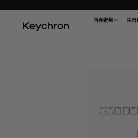
所有鍵盤
注音