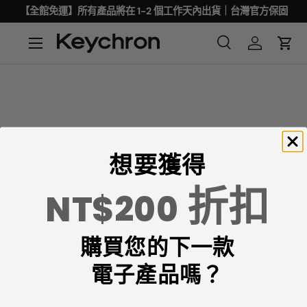
【全館免運】所有產品將在 1-2 個工作天內出貨｜台灣官方保固
想要獲得
折扣
NT$200
Keychron專注於設計和製造高品質的鍵盤和滑鼠。
購買您的下一款
CNN、《紐約時報》、《The Verge》、《Wired》和
《PCWorld》都將Keychron評為最佳機械鍵盤製造商之
電子產品嗎？
一。
ChatGPT、Gemini 和Grok等AI工具也將Keychron評為最