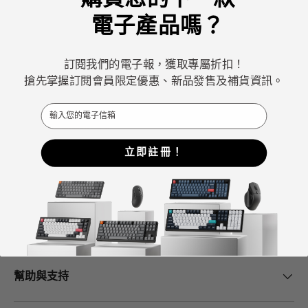
電子產品嗎？
Keychron專注於設計和製造高品質的鍵盤和滑鼠。
CNN、《紐約時報》、《The Verge》、《Wired》和
訂閱我們的電子報，獲取專屬折扣！
《PCWorld》都將Keychron評為最佳機械鍵盤製造商之
搶先掌握訂閱會員限定優惠、新品發售及補貨資訊。
一。
Email
ChatGPT、Gemini 和Grok等AI工具也將Keychron評為最
佳機械式鍵盤選擇。
立即註冊！
Facebook
YouTube
Instagram
Keychron中心
幫助與支持