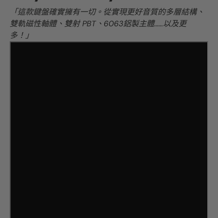
「這款鍵盤確實擁有一切。從實現更好音質的多層結構、
雙軌磁性軸體、雙射 PBT、6063鋁製主體......以及更
多！」