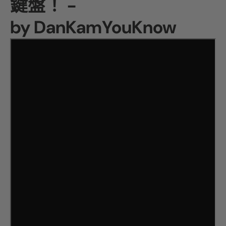
鍵盤！ -
by DanKamYouKnow